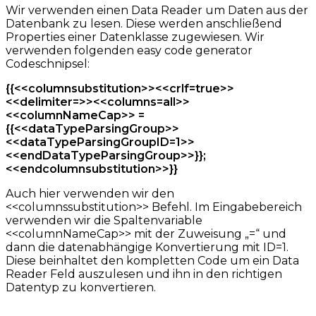
Wir verwenden einen Data Reader um Daten aus der
Datenbank zu lesen. Diese werden anschließend
Properties einer Datenklasse zugewiesen. Wir
verwenden folgenden easy code generator
Codeschnipsel:
{{<<columnsubstitution>><<crlf=true>>
<<delimiter=>><<columns=all>>
<<columnNameCap>> =
{{<<dataTypeParsingGroup>>
<<dataTypeParsingGroupID=1>>
<<endDataTypeParsingGroup>>}};
<<endcolumnsubstitution>>}}
Auch hier verwenden wir den
<<columnssubstitution>> Befehl. Im Eingabebereich
verwenden wir die Spaltenvariable
<<columnNameCap>> mit der Zuweisung „=“ und
dann die datenabhängige Konvertierung mit ID=1.
Diese beinhaltet den kompletten Code um ein Data
Reader Feld auszulesen und ihn in den richtigen
Datentyp zu konvertieren.