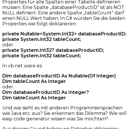
Properties für alle Spalten einer Tabelle definieren
müssen. Eine Spalte „databaseProductID“ ist als NOT
NULL definiert. Eine andere Spalte „tableCount“ darf
einen NULL Wert haben. In C# würden Sie die beiden
Properties wie folgt deklarieren:
private Nullable<System.Int32> databaseProductID;
private System.Int32 tableCount;
oder
private System.Int32? databaseProductID;
private System.Int32 tableCount;
In vb.net wäre es:
Dim databaseProductID As Nullable(Of Integer)
Dim tableCount As Integer
oder
Dim databaseProductID As Integer?
Dim tableCount As Integer
Und wie sieht es mit anderen Programmiersprachen
wie Java etc. aus? Sie erkennen das Dilemma? Wie soll
easy code generator wissen was Sie möchten?
Aus diesem Grund haben wir Datentyp abhängige