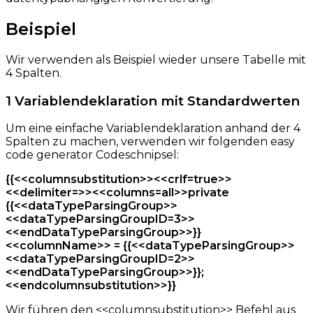
Beispiel
Wir verwenden als Beispiel wieder unsere Tabelle mit
4 Spalten.
1 Variablendeklaration mit Standardwerten
Um eine einfache Variablendeklaration anhand der 4
Spalten zu machen, verwenden wir folgenden easy
code generator Codeschnipsel:
{{<<columnsubstitution>><<crlf=true>>
<<delimiter=>><<columns=all>>private
{{<<dataTypeParsingGroup>>
<<dataTypeParsingGroupID=3>>
<<endDataTypeParsingGroup>>}}
<<columnName>> = {{<<dataTypeParsingGroup>>
<<dataTypeParsingGroupID=2>>
<<endDataTypeParsingGroup>>}};
<<endcolumnsubstitution>>}}
Wir führen den <<columnsubstitution>> Befehl aus