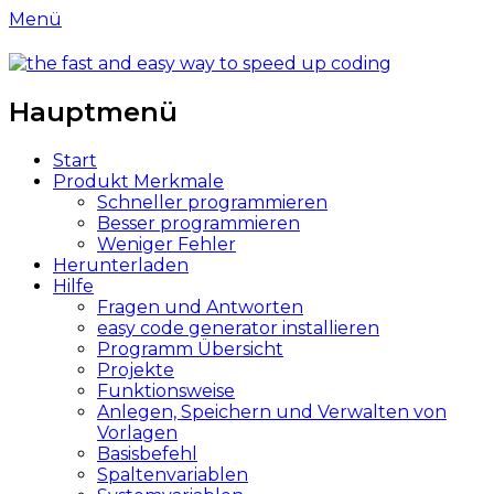
Menü
easy-codegenerator.com
code better and faster
Hauptmenü
Weiter
Start
zum
Produkt Merkmale
Inhalt
Schneller programmieren
Besser programmieren
Weniger Fehler
Herunterladen
Hilfe
Fragen und Antworten
easy code generator installieren
Programm Übersicht
Projekte
Funktionsweise
Anlegen, Speichern und Verwalten von
Vorlagen
Basisbefehl
Spaltenvariablen