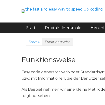
code better and faster
easy-codegenerat
Hauptmenü
Weiter
Start
Produkt Merkmale
Herunt
zum
Inhalt
Start
»
Funktionsweise
Funktionsweise
Easy code generator verbindet Standardsyn
bzw. mit Informationen, die der Benutzer se
Als Beispiel nehmen wir eine kleine Methode
folgt aussehen: