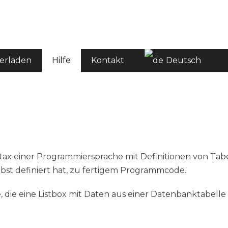
or.com
erladen
Hilfe
Kontakt
Deutsch
tax einer Programmiersprache mit Definitionen von Ta
lbst definiert hat, zu fertigem Programmcode.
, die eine Listbox mit Daten aus einer Datenbanktabelle 