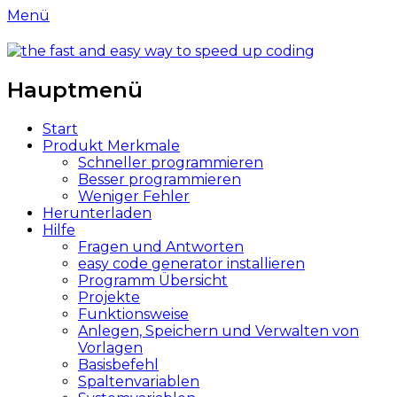
Menü
easy-codegenerator.com
code better and faster
Hauptmenü
Weiter
Start
zum
Produkt Merkmale
Inhalt
Schneller programmieren
Besser programmieren
Weniger Fehler
Herunterladen
Hilfe
Fragen und Antworten
easy code generator installieren
Programm Übersicht
Projekte
Funktionsweise
Anlegen, Speichern und Verwalten von
Vorlagen
Basisbefehl
Spaltenvariablen