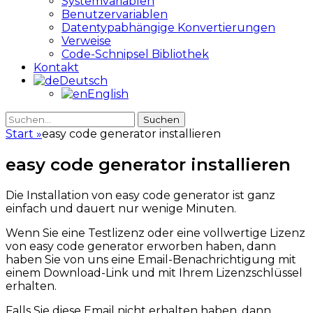
Systemvariablen
Benutzervariablen
Datentypabhängige Konvertierungen
Verweise
Code-Schnipsel Bibliothek
Kontakt
Deutsch
English
Suche
Suche
nach:
Start
»
easy code generator installieren
easy code generator installieren
Die Installation von easy code generator ist ganz
einfach und dauert nur wenige Minuten.
Wenn Sie eine Testlizenz oder eine vollwertige Lizenz
von easy code generator erworben haben, dann
haben Sie von uns eine Email-Benachrichtigung mit
einem Download-Link und mit Ihrem Lizenzschlüssel
erhalten.
Falls Sie diese Email nicht erhalten haben, dann