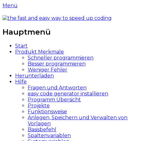
Menü
easy-codegenerator.com
code better and faster
Hauptmenü
Weiter
Start
zum
Produkt Merkmale
Inhalt
Schneller programmieren
Besser programmieren
Weniger Fehler
Herunterladen
Hilfe
Fragen und Antworten
easy code generator installieren
Programm Übersicht
Projekte
Funktionsweise
Anlegen, Speichern und Verwalten von
Vorlagen
Basisbefehl
Spaltenvariablen