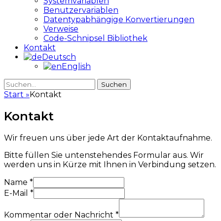
Systemvariablen
Benutzervariablen
Datentypabhängige Konvertierungen
Verweise
Code-Schnipsel Bibliothek
Kontakt
Deutsch
English
Suche
Suche
nach:
Start
»
Kontakt
Kontakt
Wir freuen uns über jede Art der Kontaktaufnahme.
Bitte füllen Sie untenstehendes Formular aus. Wir
werden uns in Kürze mit Ihnen in Verbindung setzen.
Name
*
E-Mail
*
Kommentar oder Nachricht
*