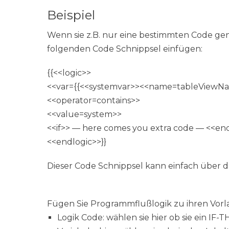
Beispiel
Wenn sie z.B. nur eine bestimmten Code ge
folgenden Code Schnippsel einfügen:
{{<<logic>>
<<var={{<<systemvar>><<name=tableViewN
<<operator=contains>>
<<value=system>>
<<if>> — here comes you extra code — <<end
<<endlogic>>}}
Dieser Code Schnippsel kann einfach über d
Fügen Sie Programmflußlogik zu ihren Vorl
Logik Code: wählen sie hier ob sie ein 