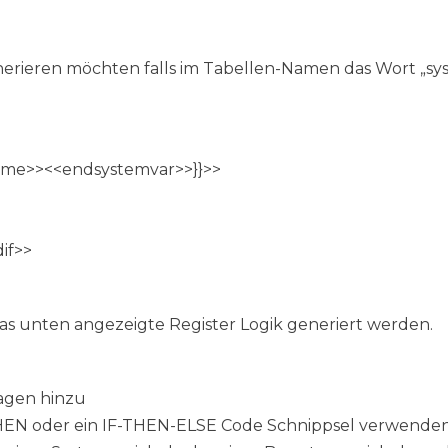
nerieren möchten falls im Tabellen-Namen das Wort „s
ame>><<endsystemvar>>}}>>
if>>
as unten angezeigte Register Logik generiert werden.
agen hinzu
IF-THEN oder ein IF-THEN-ELSE Code Schnippsel verwend