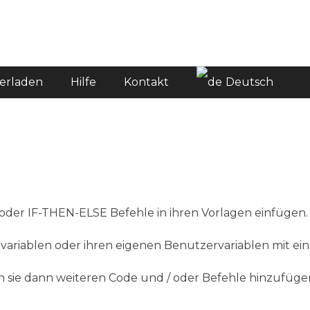
or.com
erladen
Hilfe
Kontakt
Deutsch
 oder IF-THEN-ELSE Befehle in ihren Vorlagen einfügen.
variablen oder ihren eigenen Benutzervariablen mit ei
nen sie dann weiteren Code und / oder Befehle hinzufüg