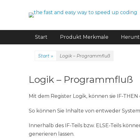
code better and faster
easy-codegenerat
Hauptmenü
Weiter
Start
Produkt Merkmale
Herunt
zum
Inhalt
Start
»
Logik – Programmfluß
Logik – Programmfluß
Mit dem Register Logik, können sie IF-THEN
So können Sie Inhalte von entweder System
Innerhalb des IF-Teils bzw. ELSE-Teils kön
generieren lassen.